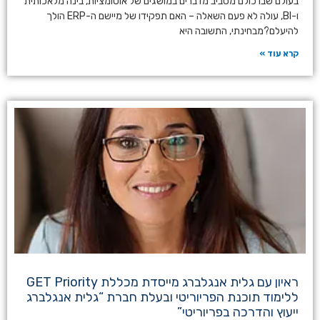
בעולם שבו כולם מסביב מדברים במושגים של אוטומציות, בינה מלאכותית
ו-BI, עולה לא פעם השאלה – האם תפקידו של מיישם ה-ERP הולך
להיעלם?מבחינתי, התשובה היא
קרא עוד »
ראיון עם גלית אנגלברג מייסדת מכללת GET Priority
ללימוד תוכנת הפריוריטי ובעלת חברת “גלית אנגלברג
ייעוץ והדרכה בפריוריטי”