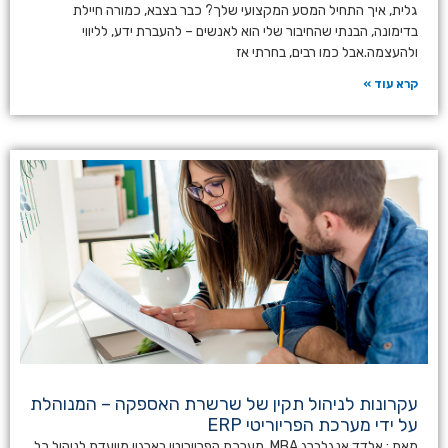
גלית, איך התחיל המסע המקצועי שלך? כבר בצבא, כמורה חיילת
בדימונה, הבנתי שהחיבור שלי הוא לאנשים – להעברת ידע, לליווי
ולהעצמה.אבל כמו רבים, בחרתי אז
קרא עוד »
עקרונות לניהול תקין של שרשרת האספקה – המנוהלת
על ידי מערכת הפריוריטי ERP
מאת : אלדד אנגלברג MBA. מערכת הפריוריטי בארגון מיועדת לניהול כל